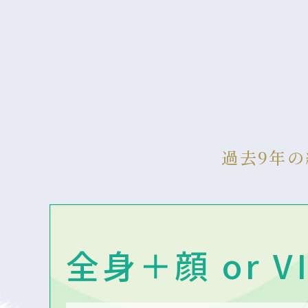
過去9年
全身＋顔 or V