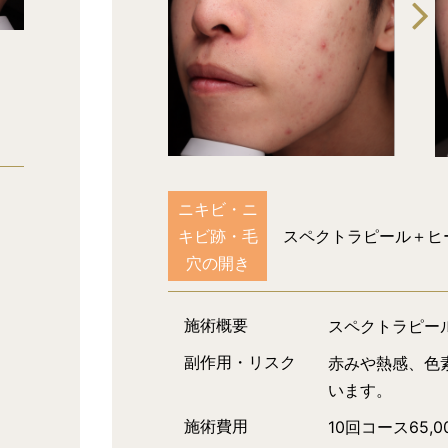
ニキビ・ニ
キビ跡・毛
スペクトラピール＋ヒ
穴の開き
施術概要
スペクトラピー
副作用・リスク
赤みや熱感、色
います。
施術費用
10回コース65,