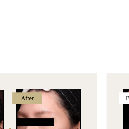
After
B