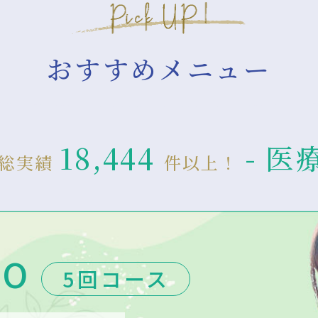
おすすめメニュー
18,444
- 医
の総実績
件以上！
IO
5回コース