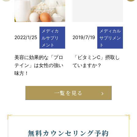
メディカ
メディカル
2022/1/25
2019/7/19
20
ルサプリ
サプリメン
メント
ト
美容に効果的な「プロ
「ビタミンC」摂取し
サ
テイン」は女性の強い
ていますか？
れ
味方！
一覧を見る
無料カウンセリング予約