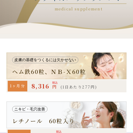
medical supplement
皮膚の基礎をつくるには欠かせない
ヘム鉄60粒、ＮＢ-Ｘ60粒
8,316
1ヶ月分
円
(1日あたり277円)
ニキビ・毛穴改善
レチノール 60粒入り