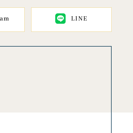
ram
LINE