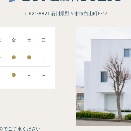
〒921-8821 石川県野々市市白山町6-17
木
金
土
日
−
−
−
−
のでご了承ください