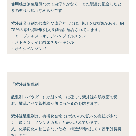
使用感は無色透明なので白浮きがなく、また製品に配合したと
きの塗り心地もなめらかです。
紫外線吸収剤の代表的な成分としては、以下の3種類があり、約
75％の紫外線吸収剤入り商品に配合されています。
・ｔ－ブチルメトキシジベンゾイルメタン
・メトキシケイヒ酸エチルヘキシル
・オキシベンゾン-3
「紫外線散乱剤」
散乱剤（パウダー）が肌を均一に覆って紫外線を肌表面で反
射、散乱させて紫外線が肌に当たるのを防ぎます。
紫外線散乱剤は、有機化合物ではないので肌への負担が少な
く、多くは「ノンケミカル」と表示されています。
又、化学変化を起こさないため、構造が壊れにくく効果は長持
ちします。