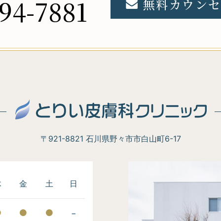
94-7881
無料カウンセ
〒921-8821 石川県野々市市白山町6-17
木
金
土
日
−