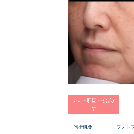
シミ・肝斑・そばか
す
施術概要
フォト