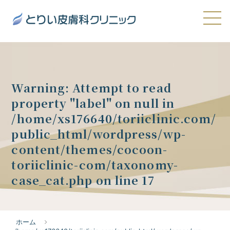
Warning
: Attempt to read
property "label" on null in
/home/xs176640/toriiclinic.com/
public_html/wordpress/wp-
content/themes/cocoon-
toriiclinic-com/taxonomy-
case_cat.php
on line
17
ホーム