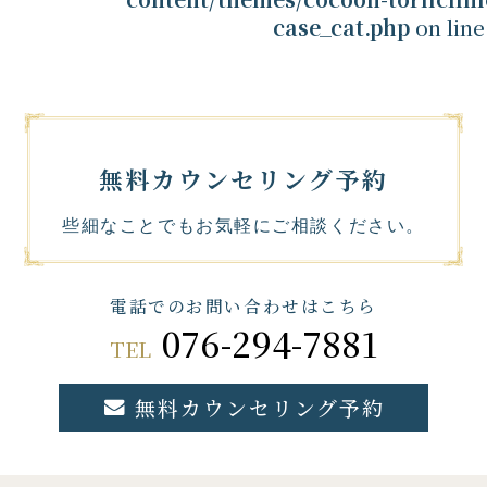
133
case_cat.php
on lin
"> 全ての症例
19
ニキビ・ニキビ跡・
たるみ・シワ
1
毛穴の開き
5
シミ・肝斑・そばか
医療アートメイク
6
す
5
無料カウンセリング予約
些細なことでもお気軽にご相談ください。
電話でのお問い合わせはこちら
076-294-7881
TEL
無料カウンセリング予約