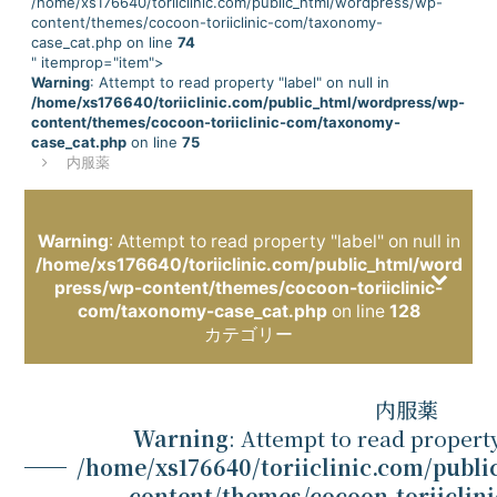
/home/xs176640/toriiclinic.com/public_html/wordpress/wp-
content/themes/cocoon-toriiclinic-com/taxonomy-
case_cat.php on line
74
" itemprop="item">
Warning
: Attempt to read property "label" on null in
/home/xs176640/toriiclinic.com/public_html/wordpress/wp-
content/themes/cocoon-toriiclinic-com/taxonomy-
case_cat.php
on line
75
内服薬
Warning
: Attempt to read property "label" on null in
/home/xs176640/toriiclinic.com/public_html/word
press/wp-content/themes/cocoon-toriiclinic-
com/taxonomy-case_cat.php
on line
128
カテゴリー
/home/xs176640/tor
メンズ脱毛
2
内服薬
iiclinic.com/public_ht
ml/wordpress/wp-
Warning
: Attempt to read property
content/themes/coco
on-toriiclinic-
/home/xs176640/toriiclinic.com/publ
com/taxonomy-
case_cat.php on line
content/themes/cocoon-toriiclin