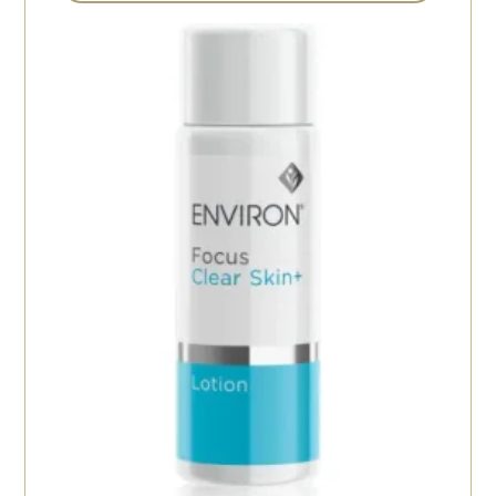
11
化粧水・保湿ジェル
保湿剤
5
6
ヘアーケア
4
ボディケア
2
トナー
5
日焼け止め
8
目元美容液
2
メイク
5
その他
11