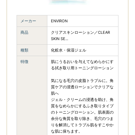
ZO SKIN
ENVIRON
29
HEALTH（ゼオスキン
ヘルス）
24
メーカー
ENVIRON
商品
クリアスキンローション／CLEAR
REVISION
13
PLUS RESTORE
7
SKIN SE...
種類
化粧水・保湿ジェル
MDEAR
9
berutifulskin（ビュ
ーティフルスキン）
4
特徴
肌にうるおいを与えてなめらかにす
る拭き取り用トーニングローション
MOYU
4
気になる毛穴の皮脂トラブルに。角
質ケアの浸透ローションでクリアな
肌へ
ジェル・クリームの浸透を助け、角
質をなめらかにするふき取りタイプ
のトーニングローション。肌表面の
余分な角質を取り除き、毛穴のつま
りを解消してトラブル肌をすこやか
な肌に保ちます。