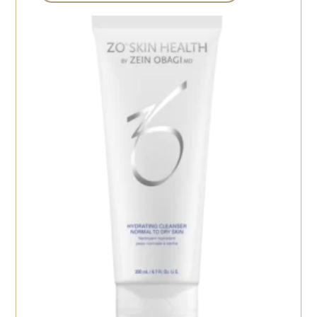
化粧水・保湿ジェル
保湿剤
5
6
ヘアーケア
4
ボディケア
2
トナー
5
日焼け止め
8
目元美容液
2
メイク
5
その他
11
ZO SKIN
ENVIRON
29
HEALTH（ゼオスキン
ヘルス）
24
REVISION
13
PLUS RESTORE
7