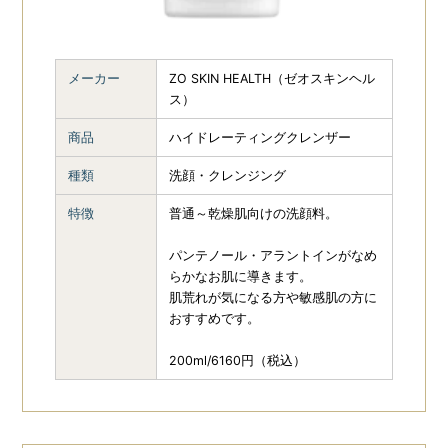
MDEAR
9
berutifulskin（ビュ
ーティフルスキン）
4
MOYU
4
メーカー
ZO SKIN HEALTH（ゼオスキンヘル
ス）
商品
ハイドレーティングクレンザー
種類
洗顔・クレンジング
特徴
普通～乾燥肌向けの洗顔料。
パンテノール・アラントインがなめ
らかなお肌に導きます。
肌荒れが気になる方や敏感肌の方に
おすすめです。
200ml/6160円（税込）