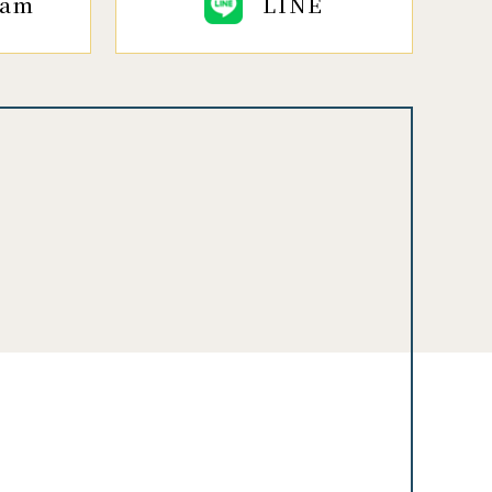
ram
LINE