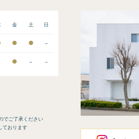
木
金
土
日
−
−
−
−
のでご了承ください
しております