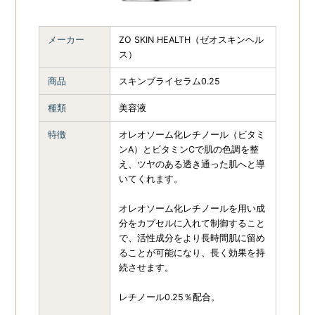
ZO SKIN
ENVIRON
29
HEALTH（ゼオスキン
メーカー
ZO SKIN HEALTH（ゼオスキンヘル
ヘルス）
24
ス）
商品
スキンブライセラム0.25
REVISION
13
PLUS RESTORE
7
種類
美容液
MDEAR
9
berutifulskin（ビュ
特徴
オレオソーム化レチノール（ビタミ
ーティフルスキン）
4
ンA）とビタミンCで肌の色調を整
え、ツヤのある透き通った肌へと導
いてくれます。
MOYU
4
オレオソーム化レチノールを用い成
分をカプセルに入れて制御すること
で、活性成分をより長時間肌に留め
ることが可能になり、長く効果を持
続させます。
レチノール0.25％配合。