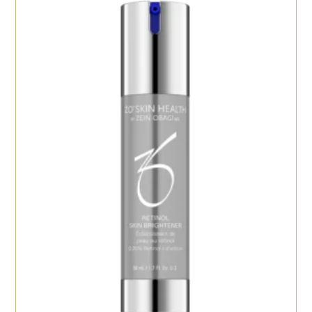
11
化粧水・保湿ジェル
保湿剤
5
6
ヘアーケア
4
ボディケア
2
トナー
5
日焼け止め
8
目元美容液
2
メイク
5
その他
11