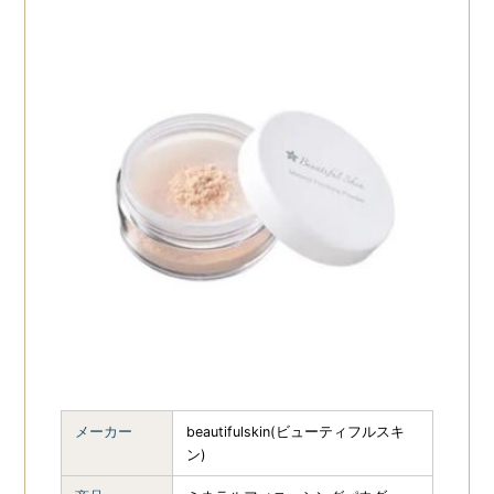
11
化粧水・保湿ジェル
保湿剤
5
6
ヘアーケア
4
ボディケア
2
トナー
5
日焼け止め
8
目元美容液
2
メイク
5
その他
11
メーカー
beautifulskin(ビューティフルスキ
ン)