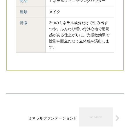
商品
ミネラルフィニッシングパウダー
ZO SKIN
ENVIRON
29
種類
メイク
HEALTH（ゼオスキン
ヘルス）
24
特徴
2つのミネラル成分だけで生み出す
つや。ふんわり軽い付け心地で透明
感がある仕上がりに。光拡散効果で
REVISION
13
PLUS RESTORE
7
陰影を際立たせて立体感を演出しま
す。
MDEAR
9
berutifulskin（ビュ
ーティフルスキン）
4
MOYU
4
ミネラルファンデーションＦ