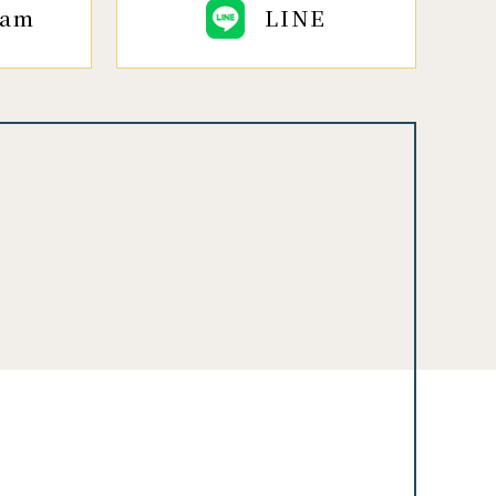
ram
LINE