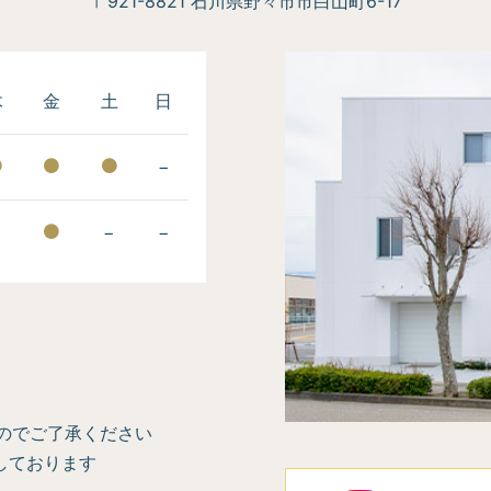
〒921-8821 石川県野々市市白山町6-17
木
金
土
日
−
−
−
−
のでご了承ください
しております