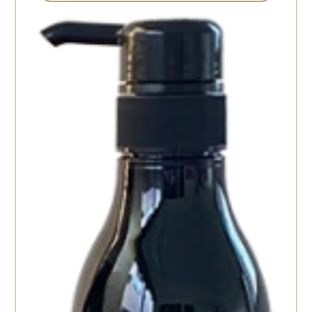
11
化粧水・保湿ジェル
保湿剤
5
6
ヘアーケア
4
ボディケア
2
トナー
5
日焼け止め
8
目元美容液
2
メイク
5
その他
11