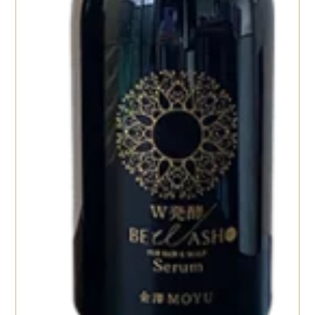
ZO SKIN
ENVIRON
29
HEALTH（ゼオスキン
ヘルス）
24
REVISION
13
PLUS RESTORE
7
MDEAR
9
berutifulskin（ビュ
ーティフルスキン）
4
MOYU
4