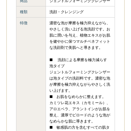
商品
ジェントルフォーミングクレンザー
ZO SKIN
ENVIRON
29
種類
洗顔・クレンジング
HEALTH（ゼオスキン
ヘルス）
24
特徴
濃密な泡が摩擦を極力抑えながら、
やさしく洗い上げる泡洗顔です。お
肌に潤いを与え、植物エキスがお肌
REVISION
13
PLUS RESTORE
7
を健やかに保つマルチベネフィット
な洗顔剤で美肌へと導きます。
MDEAR
9
berutifulskin（ビュ
ーティフルスキン）
4
■ 洗顔による摩擦を極力減らす
泡タイプ
ジェントルフォーミングクレンザー
MOYU
4
は泡タイプの洗顔料です。濃密な泡
が摩擦を極力抑えながらやさしく洗
い上げます。
■ お肌をなめらかに整えます。
カミツレ花エキス（カモミール）、
アロエベラ、アラントインがお肌を
整え、濃厚でビロードのような泡が
なめらかな肌に導きます。
■ 敏感肌の方を含むすべての肌タ