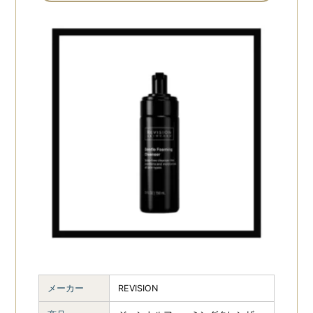
11
化粧水・保湿ジェル
保湿剤
5
6
ヘアーケア
4
ボディケア
2
トナー
5
日焼け止め
8
目元美容液
2
メイク
5
その他
11
メーカー
REVISION