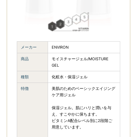
ZO SKIN
ENVIRON
29
HEALTH（ゼオスキン
ヘルス）
24
REVISION
13
PLUS RESTORE
7
メーカー
ENVIRON
MDEAR
9
berutifulskin（ビュ
商品
モイスチャージェル/MOISTURE
ーティフルスキン）
4
GEL
種類
化粧水・保湿ジェル
MOYU
4
特徴
美肌のためのベーシックエイジング
ケア用ジェル
保湿ジェル。肌にハリと潤いを与
え、すこやかに保ちます。
ビタミンA配合レベル別に2段階ご
用意しています。