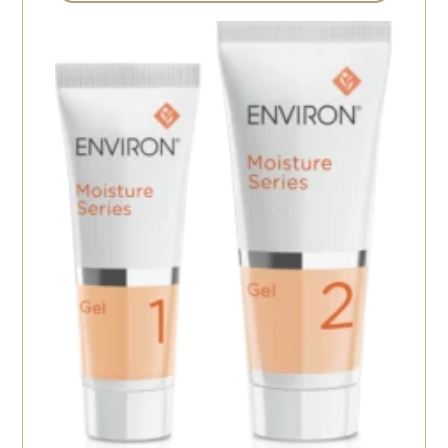
11
化粧水・保湿ジェル
保湿剤
5
6
ヘアーケア
4
ボディケア
2
トナー
5
日焼け止め
8
目元美容液
2
メイク
5
その他
11